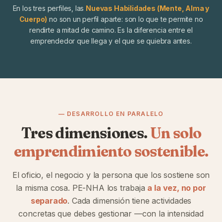
En los tres perfiles, las
Nuevas Habilidades (Mente, Alma y
Cuerpo)
no son un perfil aparte: son lo que te permite no
rendirte a mitad de camino. Es la diferencia entre el
emprendedor que llega y el que se quiebra antes.
— DESARROLLO EN PARALELO
Tres dimensiones.
Un solo
emprendimiento sostenible.
El oficio, el negocio y la persona que los sostiene son
la misma cosa. PE-NHA los trabaja
a la vez, no por
separado
. Cada dimensión tiene actividades
concretas que debes gestionar —con la intensidad